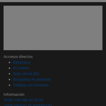
Accesos directos
(abre en nueva ventana)
Biblioteca
(abre en nueva ventana)
Mi correo
(abre en nueva ventana)
Aula virtual ADI
(abre en nueva ventana)
Búsqueda de personas
(abre en nueva ventana)
Trabaja con nosotros
Información
TFNO +34 948 42 56 00
¿QUÉ GRADO TE INTERESA?