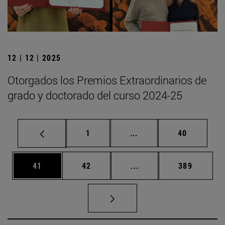
12 | 12 | 2025
Otorgados los Premios Extraordinarios de
grado y doctorado del curso 2024-25
Página
Páginas intermedias Us
Página
1
...
40
Página
Página
Páginas intermedias U
Página
41
42
...
389