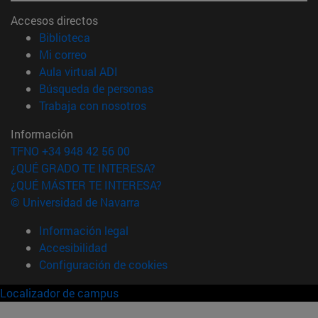
Accesos directos
(abre en nueva ventana)
Biblioteca
(abre en nueva ventana)
Mi correo
(abre en nueva ventana)
Aula virtual ADI
(abre en nueva ventana)
Búsqueda de personas
(abre en nueva ventana)
Trabaja con nosotros
Información
TFNO +34 948 42 56 00
¿QUÉ GRADO TE INTERESA?
¿QUÉ MÁSTER TE INTERESA?
© Universidad de Navarra
Información legal
Accesibilidad
Configuración de cookies
Localizador de campus