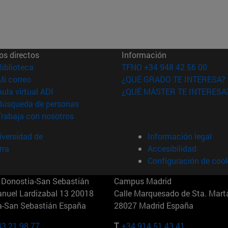
os directos
Información
(abre en nueva ventana)
Biblioteca
TFNO +34 948 42 56 00
(abre en nueva ventana)
Mi correo
¿QUÉ GRADO TE INTERESA?
(abre en nueva ventana)
Aula virtual ADI
¿QUÉ MÁSTER TE INTERESA
(abre en nueva ventana)
Búsqueda de personas
(abre en nueva ventana)
Trabaja con nosotros
versidad de
Información legal
rra
Accesibilidad
Configuración de coo
Donostia-San Sebastián
Campus Madrid
anuel Lardizabal 13 20018
Calle Marquesado de Sta. Marta
a-San Sebastián España
28027 Madrid España
43 21 98 77
T.
+34 914 51 43 41