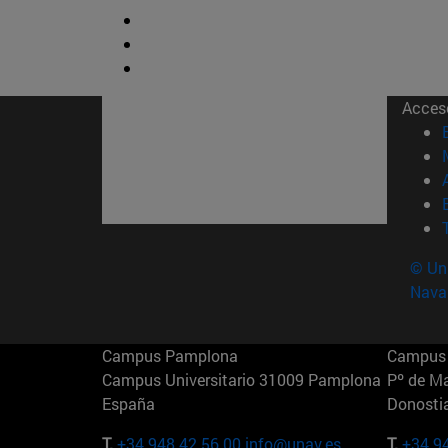
Acces
© Uni
Nava
Campus Pamplona
Campus 
Campus Universitario 31009 Pamplona
Pº de M
España
Donosti
T.
+34 948 42 56 00
info@unav.es
T.
+34 9