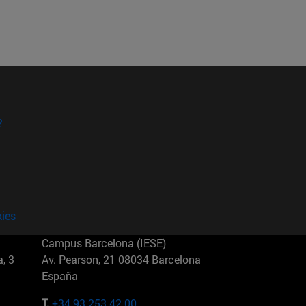
?
kies
Campus Barcelona (IESE)
, 3
Av. Pearson, 21 08034 Barcelona
España
T.
+34 93 253 42 00