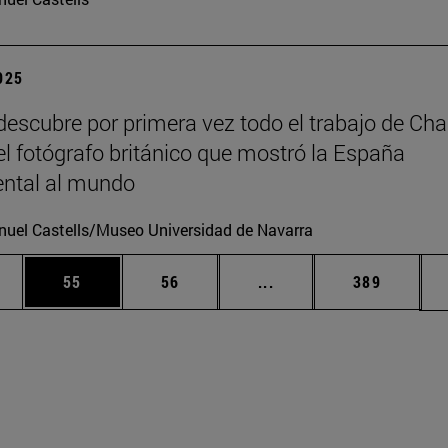
2025
escubre por primera vez todo el trabajo de Cha
 el fotógrafo británico que mostró la España
tal al mundo
uel Castells/Museo Universidad de Navarra
edias Use TAB para desplazarse.
ina
Página
Página
Páginas intermedias Us
Página
55
56
...
389