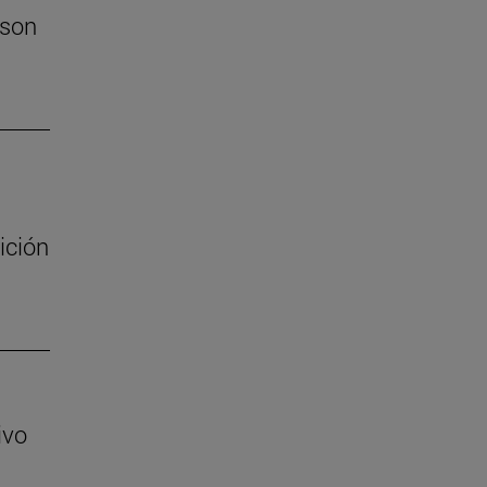
 son
ición
ivo