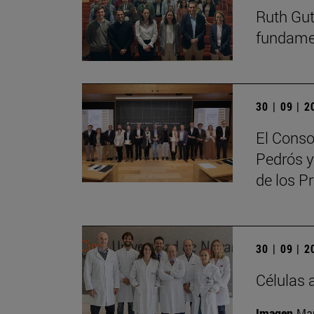
Ruth Guti
fundamen
30 | 09 | 
El Conso
Pedrós y
de los 
30 | 09 | 
Células 
Imagen
Man