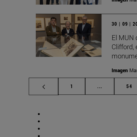
30 | 09 | 
El MUN d
Clifford,
monumen
Imagen
Man
Página
Páginas interm
Pág
1
...
54