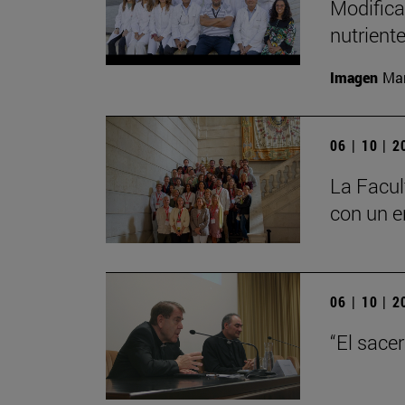
Modifica
nutrient
Imagen
Man
06 | 10 | 
La Facul
con un e
06 | 10 | 
“El sace