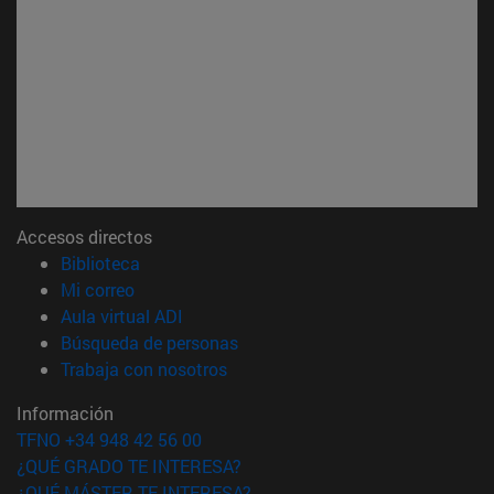
Accesos directos
(abre en nueva ventana)
Biblioteca
(abre en nueva ventana)
Mi correo
(abre en nueva ventana)
Aula virtual ADI
(abre en nueva ventana)
Búsqueda de personas
(abre en nueva ventana)
Trabaja con nosotros
Información
TFNO +34 948 42 56 00
¿QUÉ GRADO TE INTERESA?
¿QUÉ MÁSTER TE INTERESA?