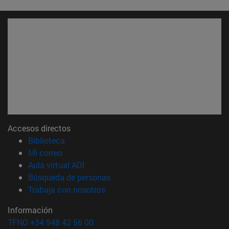
Accesos directos
(abre en nueva ventana)
Biblioteca
(abre en nueva ventana)
Mi correo
(abre en nueva ventana)
Aula virtual ADI
(abre en nueva ventana)
Búsqueda de personas
(abre en nueva ventana)
Trabaja con nosotros
Información
TFNO +34 948 42 56 00