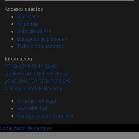
Accesos directos
(abre en nueva ventana)
Biblioteca
(abre en nueva ventana)
Mi correo
(abre en nueva ventana)
Aula virtual ADI
(abre en nueva ventana)
Búsqueda de personas
(abre en nueva ventana)
Trabaja con nosotros
Información
TFNO +34 948 42 56 00
¿QUÉ GRADO TE INTERESA?
¿QUÉ MÁSTER TE INTERESA?
© Universidad de Navarra
Información legal
Accesibilidad
Configuración de cookies
Localizador de campus