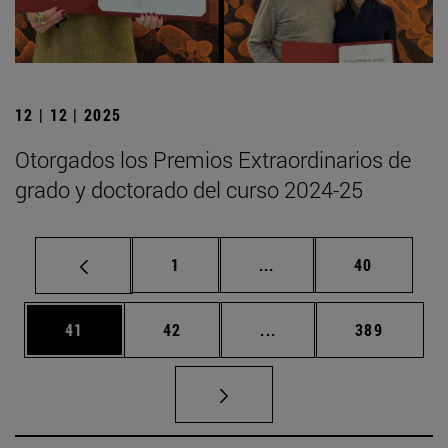
12 | 12 | 2025
Otorgados los Premios Extraordinarios de
grado y doctorado del curso 2024-25
Página
Páginas intermedias Us
Página
1
...
40
Página
Página
Páginas intermedias U
Página
41
42
...
389