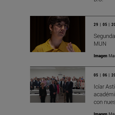
29 | 05 | 
Segunda 
MUN
Imagen
Man
05 | 06 | 
Icíar As
académic
con nues
Imagen
Man