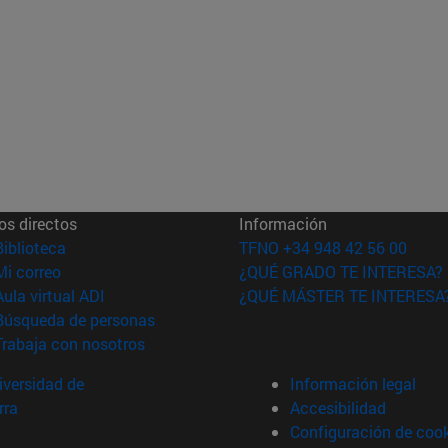
os directos
Información
(abre en nueva ventana)
Biblioteca
TFNO +34 948 42 56 00
(abre en nueva ventana)
Mi correo
¿QUÉ GRADO TE INTERESA?
(abre en nueva ventana)
Aula virtual ADI
¿QUÉ MÁSTER TE INTERESA
(abre en nueva ventana)
Búsqueda de personas
(abre en nueva ventana)
Trabaja con nosotros
versidad de
Información legal
rra
Accesibilidad
Configuración de coo