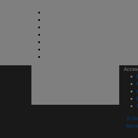
Acces
© Uni
Nava