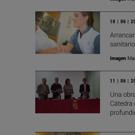
10 | 06 | 
Arrancan
sanitari
Imagen
Man
11 | 06 | 
Una obra
Cátedra 
profundi