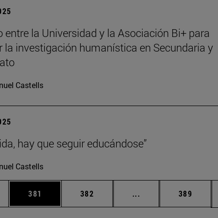
2025
 entre la Universidad y la Asociación Bi+ para
 la investigación humanística en Secundaria y
rato
uel Castells
2025
vida, hay que seguir educándose”
uel Castells
ias Use TAB para desplazarse.
a
Página
Página
Páginas intermedias 
Página
381
382
...
389