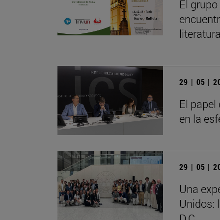
El grupo
encuentr
literatu
29 | 05 | 
El papel 
en la es
29 | 05 | 
Una expe
Unidos: 
D.C.