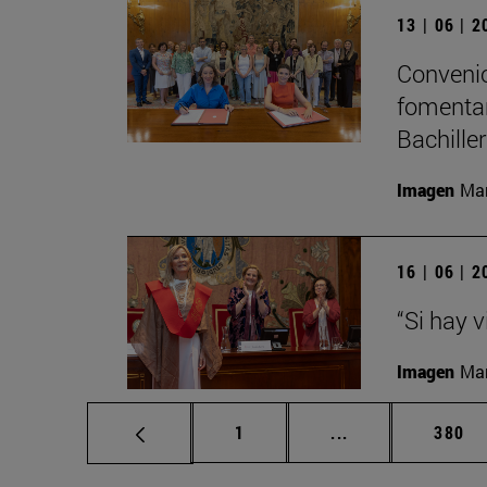
13 | 06 | 
Convenio
fomentar
Bachille
Imagen
Man
16 | 06 | 
“Si hay 
Imagen
Man
Página
Páginas intermed
Págin
1
...
380