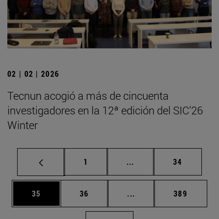
02 | 02 | 2026
Tecnun acogió a más de cincuenta
investigadores en la 12ª edición del SIC’26
Winter
Página
Páginas intermedias Us
Página
1
...
34
Página
Página
Páginas intermedias U
Página
35
36
...
389