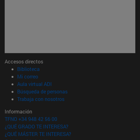
Accesos directos
(abre en nueva ventana)
Biblioteca
(abre en nueva ventana)
Mi correo
(abre en nueva ventana)
Aula virtual ADI
(abre en nueva ventana)
Búsqueda de personas
(abre en nueva ventana)
Trabaja con nosotros
Información
TFNO +34 948 42 56 00
¿QUÉ GRADO TE INTERESA?
¿QUÉ MÁSTER TE INTERESA?