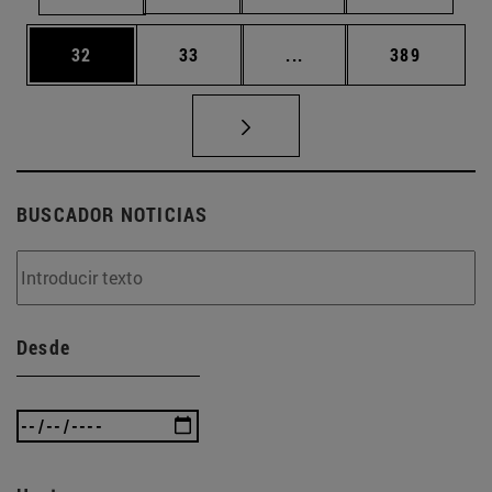
Página
Página
Páginas intermedias U
Página
32
33
...
389
BUSCADOR NOTICIAS
Desde