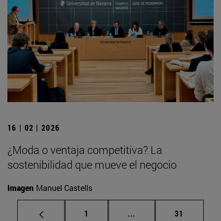
16 | 02 | 2026
¿Moda o ventaja competitiva? La
sostenibilidad que mueve el negocio
Imagen
Manuel Castells
Página
Páginas intermedias Us
Página
1
...
31