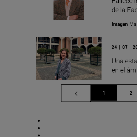
Fallece 
de la Fa
Imagen
Man
24 | 07 | 
Una esta
en el ámb
Página
Pá
1
2