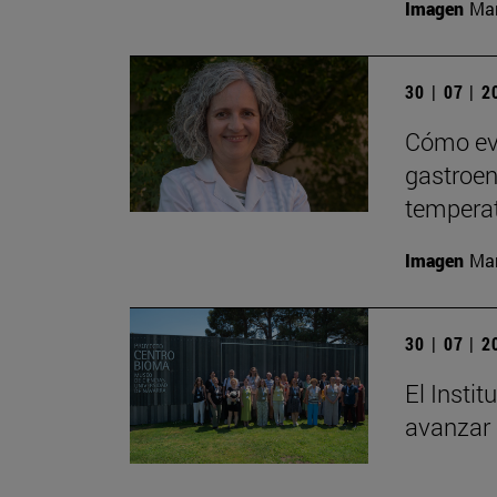
Imagen
Man
30 | 07 | 
Cómo evi
gastroent
tempera
Imagen
Man
30 | 07 | 
El Insti
avanzar 