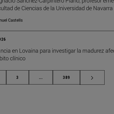
Ignacio Sánchez-Carpintero Plano, profesor emé
cultad de Ciencias de la Universidad de Navarra
uel Castells
2026
ncia en Lovaina para investigar la madurez afe
ito clínico
gina
Página
Páginas intermedias Use TAB para de
Página
3
...
389