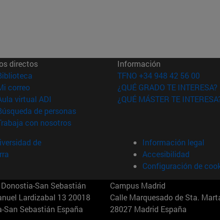
os directos
Información
(abre en nueva ventana)
Biblioteca
TFNO +34 948 42 56 00
(abre en nueva ventana)
Mi correo
¿QUÉ GRADO TE INTERESA?
(abre en nueva ventana)
Aula virtual ADI
¿QUÉ MÁSTER TE INTERESA
(abre en nueva ventana)
Búsqueda de personas
(abre en nueva ventana)
Trabaja con nosotros
versidad de
Información legal
rra
Accesibilidad
Configuración de coo
Donostia-San Sebastián
Campus Madrid
anuel Lardizabal 13 20018
Calle Marquesado de Sta. Marta
a-San Sebastián España
28027 Madrid España