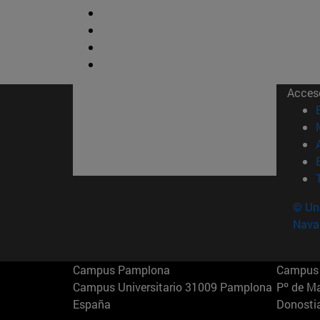
Acces
© Uni
Nava
Campus Pamplona
Campus 
Campus Universitario 31009 Pamplona
Pº de M
España
Donosti