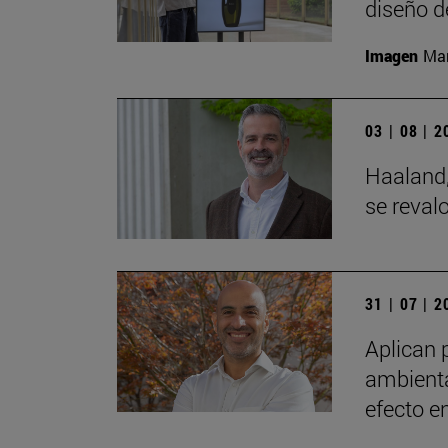
diseño d
Imagen
Man
03 | 08 | 
Haaland,
se reval
31 | 07 | 
Aplican 
ambienta
efecto e