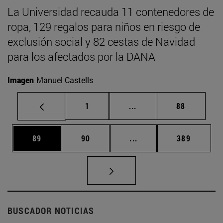
La Universidad recauda 11 contenedores de
ropa, 129 regalos para niños en riesgo de
exclusión social y 82 cestas de Navidad
para los afectados por la DANA
Imagen
Manuel Castells
Página
Páginas intermedias Us
Página
1
...
88
Página
Página
Páginas intermedias U
Página
89
90
...
389
BUSCADOR NOTICIAS