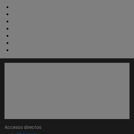
Accesos directos
(abre en nueva ventana)