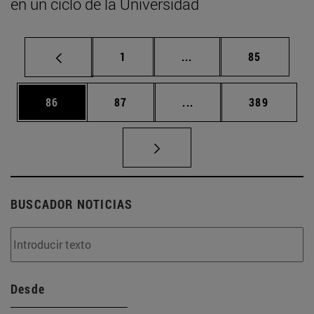
en un ciclo de la Universidad
Página
Páginas intermedias Us
Página
1
...
85
Página
Página
Páginas intermedias U
Página
86
87
...
389
BUSCADOR NOTICIAS
Desde