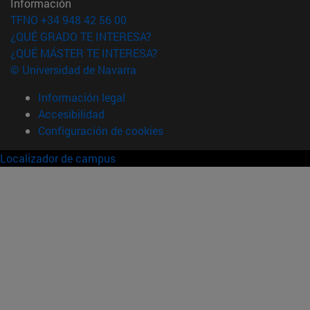
Información
TFNO +34 948 42 56 00
¿QUÉ GRADO TE INTERESA?
¿QUÉ MÁSTER TE INTERESA?
© Universidad de Navarra
Información legal
Accesibilidad
Configuración de cookies
Localizador de campus