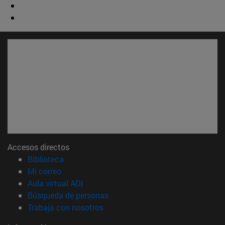
Accesos directos
(abre en nueva ventana)
Biblioteca
(abre en nueva ventana)
Mi correo
(abre en nueva ventana)
Aula virtual ADI
(abre en nueva ventana)
Búsqueda de personas
(abre en nueva ventana)
Trabaja con nosotros