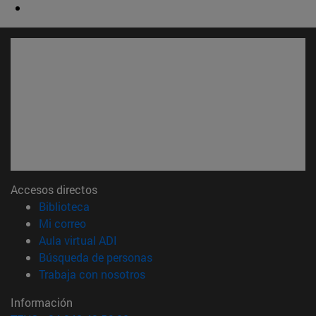
Accesos directos
(abre en nueva ventana)
Biblioteca
(abre en nueva ventana)
Mi correo
(abre en nueva ventana)
Aula virtual ADI
(abre en nueva ventana)
Búsqueda de personas
(abre en nueva ventana)
Trabaja con nosotros
Información