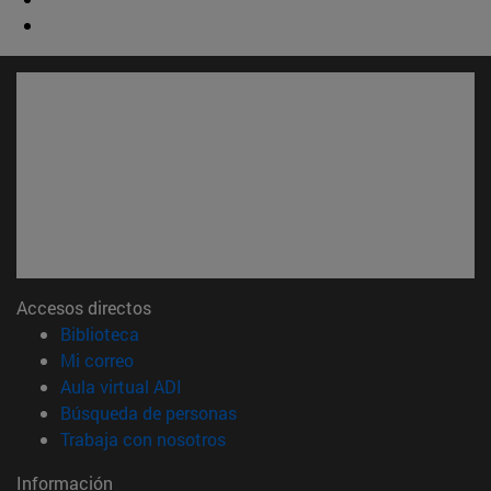
Accesos directos
(abre en nueva ventana)
Biblioteca
(abre en nueva ventana)
Mi correo
(abre en nueva ventana)
Aula virtual ADI
(abre en nueva ventana)
Búsqueda de personas
(abre en nueva ventana)
Trabaja con nosotros
Información