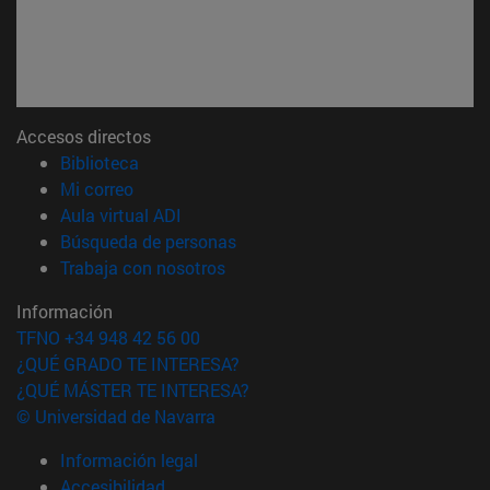
Accesos directos
(abre en nueva ventana)
Biblioteca
(abre en nueva ventana)
Mi correo
(abre en nueva ventana)
Aula virtual ADI
(abre en nueva ventana)
Búsqueda de personas
(abre en nueva ventana)
Trabaja con nosotros
Información
TFNO +34 948 42 56 00
¿QUÉ GRADO TE INTERESA?
¿QUÉ MÁSTER TE INTERESA?
© Universidad de Navarra
Información legal
Accesibilidad