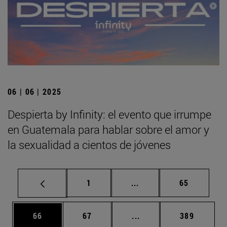
06 | 06 | 2025
Despierta by Infinity: el evento que irrumpe
en Guatemala para hablar sobre el amor y
la sexualidad a cientos de jóvenes
Página
Páginas intermedias Us
Página
1
...
65
Página
Página
Páginas intermedias U
Página
66
67
...
389