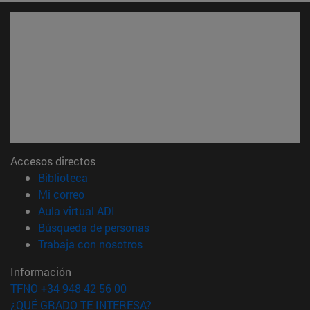
Accesos directos
(abre en nueva ventana)
Biblioteca
(abre en nueva ventana)
Mi correo
(abre en nueva ventana)
Aula virtual ADI
(abre en nueva ventana)
Búsqueda de personas
(abre en nueva ventana)
Trabaja con nosotros
Información
TFNO +34 948 42 56 00
¿QUÉ GRADO TE INTERESA?