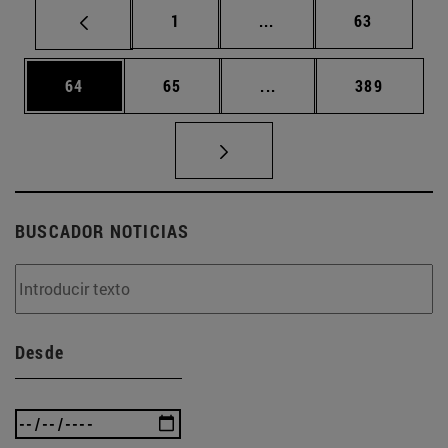
Página
Páginas intermedias Us
Página
1
...
63
Página
Página
Páginas intermedias U
Página
64
65
...
389
BUSCADOR NOTICIAS
Desde