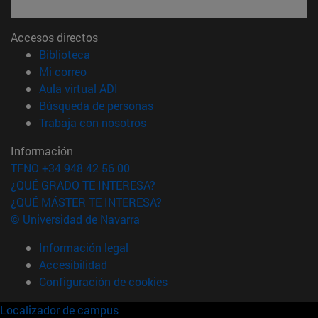
Accesos directos
(abre en nueva ventana)
Biblioteca
(abre en nueva ventana)
Mi correo
(abre en nueva ventana)
Aula virtual ADI
(abre en nueva ventana)
Búsqueda de personas
(abre en nueva ventana)
Trabaja con nosotros
Información
TFNO +34 948 42 56 00
¿QUÉ GRADO TE INTERESA?
¿QUÉ MÁSTER TE INTERESA?
© Universidad de Navarra
Información legal
Accesibilidad
Configuración de cookies
Localizador de campus