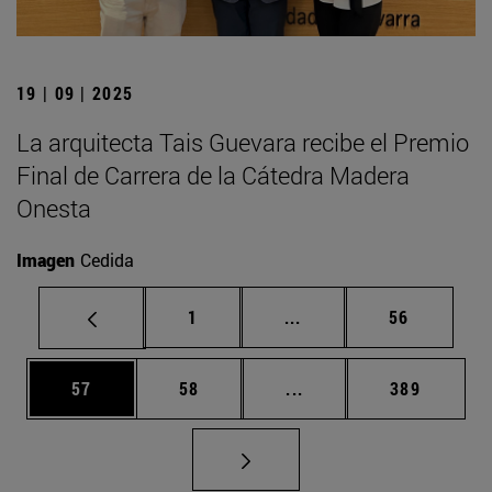
19 | 09 | 2025
La arquitecta Tais Guevara recibe el Premio
Final de Carrera de la Cátedra Madera
Onesta
Imagen
Cedida
Página
Páginas intermedias Us
Página
1
...
56
Página
Página
Páginas intermedias U
Página
57
58
...
389