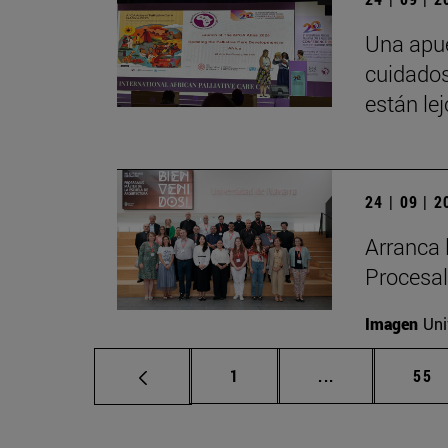
Una apue
cuidados
están le
24 | 09 | 
Arranca 
Procesal
Imagen
Uni
Página
Páginas interm
Pág
1
...
55