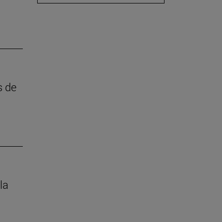
s de
la