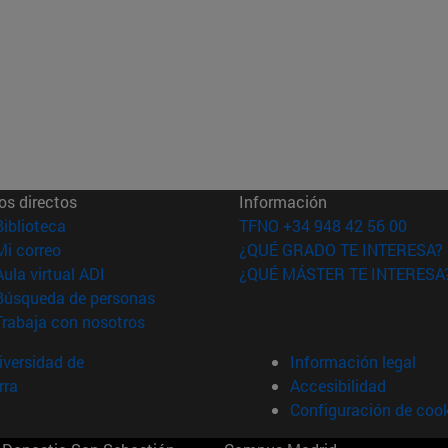
os directos
Información
(abre en nueva ventana)
Biblioteca
TFNO +34 948 42 56 00
(abre en nueva ventana)
Mi correo
¿QUÉ GRADO TE INTERESA?
(abre en nueva ventana)
Aula virtual ADI
¿QUÉ MÁSTER TE INTERESA
(abre en nueva ventana)
Búsqueda de personas
(abre en nueva ventana)
Trabaja con nosotros
versidad de
Información legal
rra
Accesibilidad
Configuración de coo