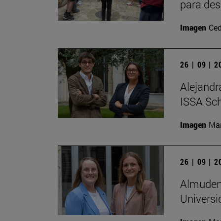
para des
Imagen
Ced
26 | 09 | 
Alejandr
ISSA Sc
Imagen
Man
26 | 09 | 
Almudena
Universi