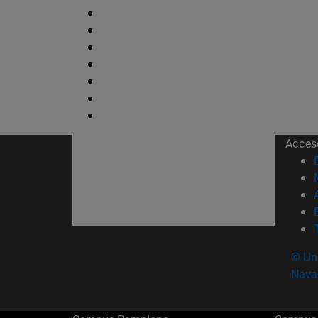
Acces
© Uni
Nava