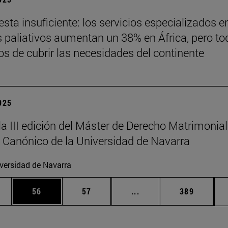
sta insuficiente: los servicios especializados e
 paliativos aumentan un 38% en África, pero to
jos de cubrir las necesidades del continente
2025
la III edición del Máster de Derecho Matrimonial
 Canónico de la Universidad de Navarra
versidad de Navarra
edias Use TAB para desplazarse.
ina
Página
Página
Páginas intermedias Us
Página
56
57
...
389