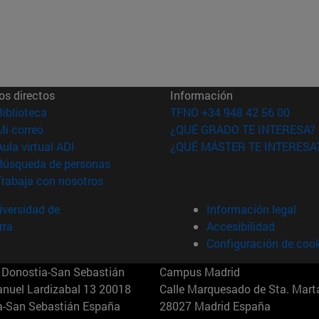
os directos
Información
(abre en nueva ventana)
Biblioteca
TFNO +34 948 42 56 00
(abre en nueva ventana)
Mi correo
¿QUÉ GRADO TE INTERESA?
(abre en nueva ventana)
Aula virtual ADI
¿QUÉ MÁSTER TE INTERESA
(abre en nueva ventana)
Búsqueda de personas
(abre en nueva ventana)
Trabaja con nosotros
versidad de
Información legal
rra
Accesibilidad
Configuración de coo
Donostia-San Sebastián
Campus Madrid
anuel Lardizabal 13 20018
Calle Marquesado de Sta. Marta
a-San Sebastián España
28027 Madrid España