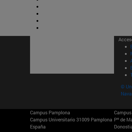
Acces
© Uni
Nava
Campus Pamplona
Campus 
Campus Universitario 31009 Pamplona
Pº de M
España
Donosti