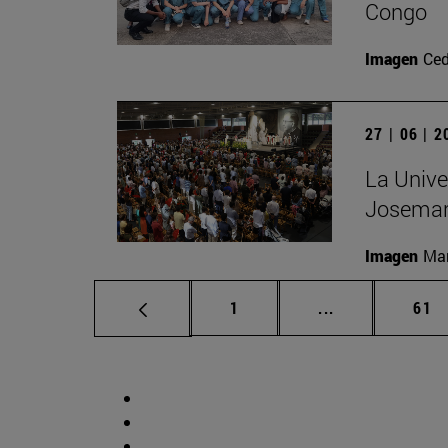
Congo
Imagen
Ced
27 | 06 | 
La Unive
Josemar
Imagen
Man
Página
Páginas interm
Pág
1
...
61