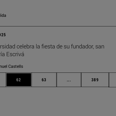
ida
2025
rsidad celebra la fiesta de su fundador, san
ía Escrivá
uel Castells
edias Use TAB para desplazarse.
ina
Página
Página
Páginas intermedias Us
Página
62
63
...
389