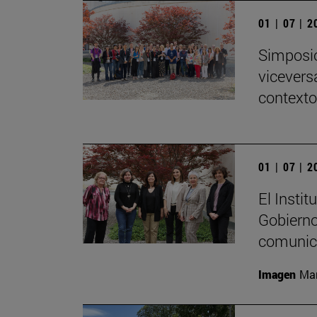
01 | 07 | 
Simposio
viceversa
contexto
01 | 07 | 
El Insti
Gobierno
comunica
Imagen
Mar