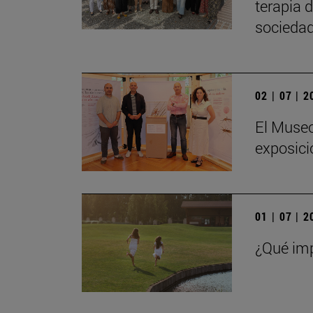
terapia 
sociedad
02 | 07 | 
El Museo
exposici
01 | 07 | 
¿Qué imp