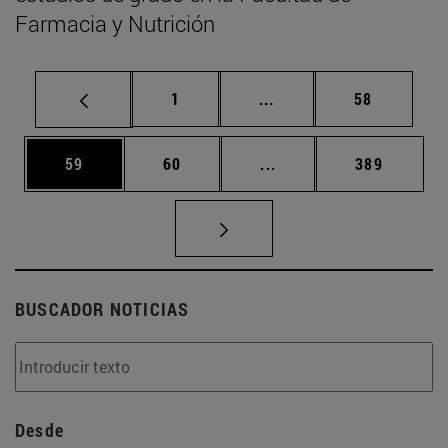
Farmacia y Nutrición
Página
Páginas intermedias Us
Página
1
...
58
Página
Página
Páginas intermedias U
Página
59
60
...
389
BUSCADOR NOTICIAS
Desde