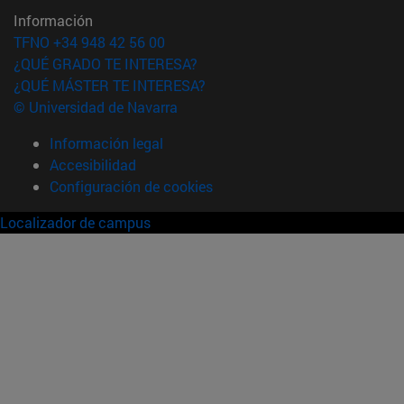
Información
TFNO +34 948 42 56 00
¿QUÉ GRADO TE INTERESA?
¿QUÉ MÁSTER TE INTERESA?
© Universidad de Navarra
Información legal
Accesibilidad
Configuración de cookies
Localizador de campus