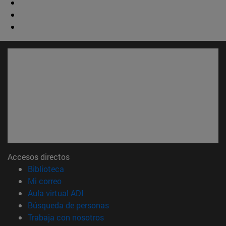
Accesos directos
(abre en nueva ventana)
Biblioteca
(abre en nueva ventana)
Mi correo
(abre en nueva ventana)
Aula virtual ADI
(abre en nueva ventana)
Búsqueda de personas
(abre en nueva ventana)
Trabaja con nosotros