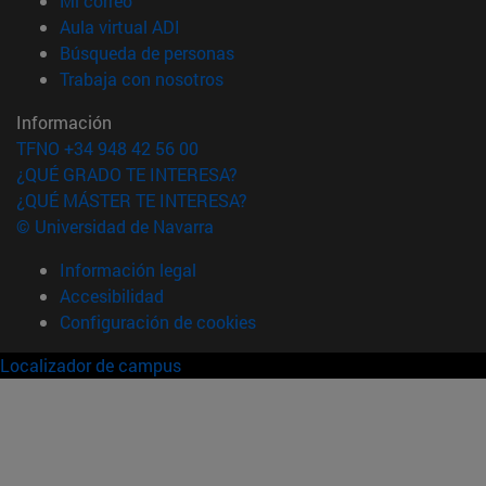
Mi correo
(abre en nueva ventana)
Aula virtual ADI
(abre en nueva ventana)
Búsqueda de personas
(abre en nueva ventana)
Trabaja con nosotros
Información
TFNO +34 948 42 56 00
¿QUÉ GRADO TE INTERESA?
¿QUÉ MÁSTER TE INTERESA?
© Universidad de Navarra
Información legal
Accesibilidad
Configuración de cookies
Localizador de campus