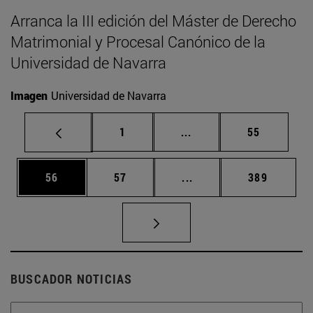
Arranca la III edición del Máster de Derecho
Matrimonial y Procesal Canónico de la
Universidad de Navarra
Imagen
Universidad de Navarra
Página
Páginas intermedias Us
Página
1
...
55
Página
Página
Páginas intermedias U
Página
56
57
...
389
BUSCADOR NOTICIAS