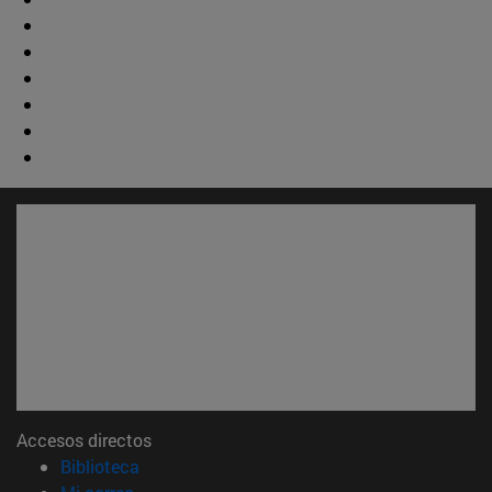
Accesos directos
(abre en nueva ventana)
Biblioteca
(abre en nueva ventana)