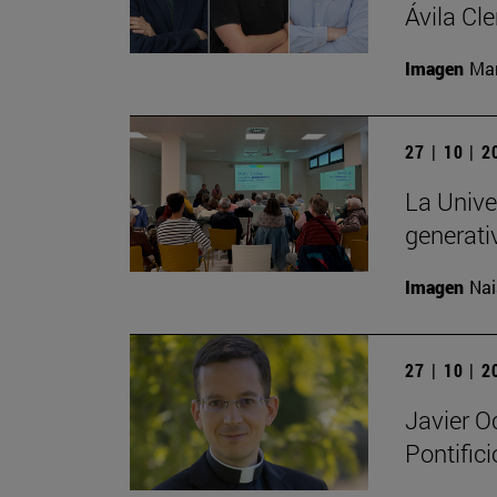
Ávila Cl
Imagen
Man
27 | 10 | 
La Univer
generati
Imagen
Nai
27 | 10 | 
Javier O
Pontific