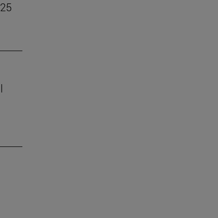
–25
l