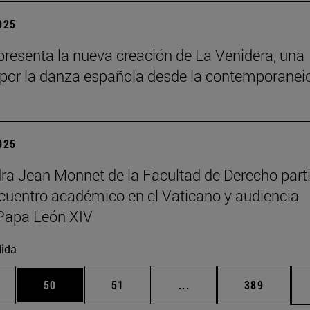
2025
resenta la nueva creación de La Venidera, una
por la danza española desde la contemporanei
2025
ra Jean Monnet de la Facultad de Derecho part
cuentro académico en el Vaticano y audiencia
Papa León XIV
ida
edias Use TAB para desplazarse.
ina
Página
Página
Páginas intermedias Us
Página
50
51
...
389