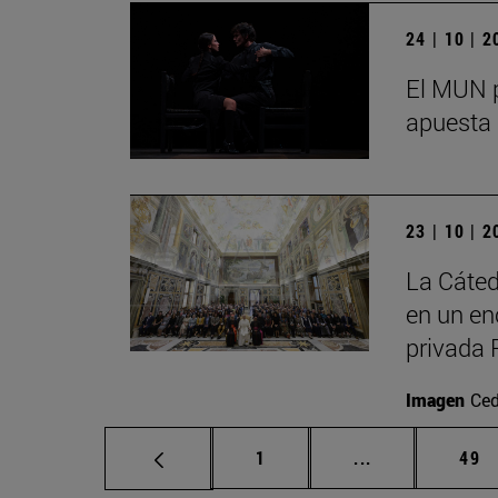
24 | 10 | 
El MUN p
apuesta 
23 | 10 | 
La Cáted
en un en
privada 
Imagen
Ced
Página
Páginas interm
Pág
1
...
49