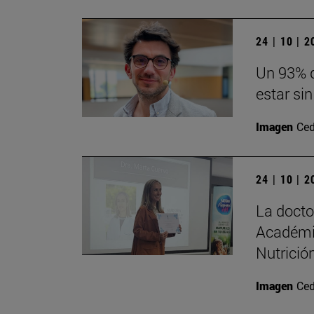
24 | 10 | 
Un 93% d
estar sin
Imagen
Ced
24 | 10 | 
La doct
Académi
Nutrición
Imagen
Ced