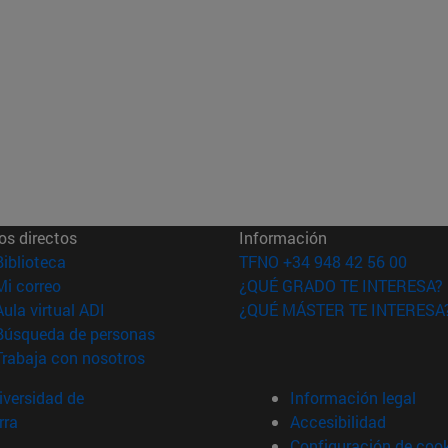
os directos
Información
(abre en nueva ventana)
Biblioteca
TFNO +34 948 42 56 00
(abre en nueva ventana)
Mi correo
¿QUÉ GRADO TE INTERESA?
(abre en nueva ventana)
Aula virtual ADI
¿QUÉ MÁSTER TE INTERESA
(abre en nueva ventana)
Búsqueda de personas
(abre en nueva ventana)
Trabaja con nosotros
versidad de
Información legal
rra
Accesibilidad
Configuración de coo