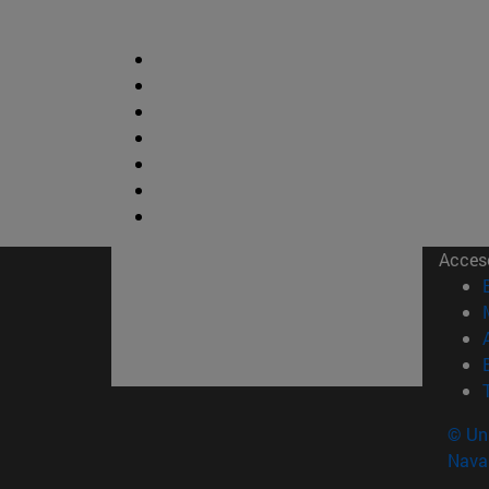
Acces
© Uni
Nava