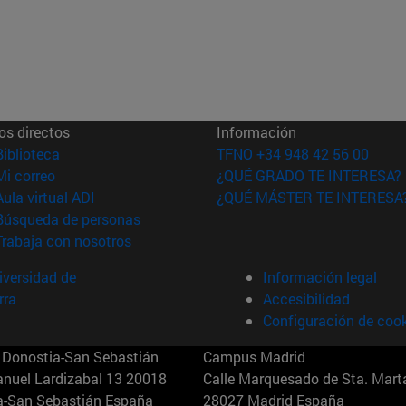
os directos
Información
(abre en nueva ventana)
Biblioteca
TFNO +34 948 42 56 00
(abre en nueva ventana)
Mi correo
¿QUÉ GRADO TE INTERESA?
(abre en nueva ventana)
Aula virtual ADI
¿QUÉ MÁSTER TE INTERESA
(abre en nueva ventana)
Búsqueda de personas
(abre en nueva ventana)
Trabaja con nosotros
versidad de
Información legal
rra
Accesibilidad
Configuración de coo
Donostia-San Sebastián
Campus Madrid
anuel Lardizabal 13 20018
Calle Marquesado de Sta. Marta
a-San Sebastián España
28027 Madrid España