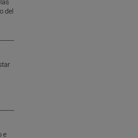
 las
o del
star
o e