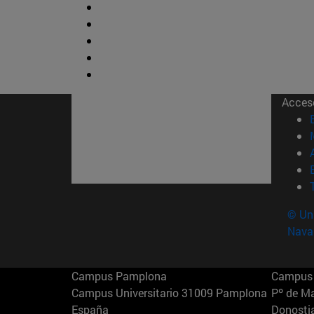
Acces
© Uni
Nava
Campus Pamplona
Campus 
Campus Universitario 31009 Pamplona
Pº de M
España
Donosti