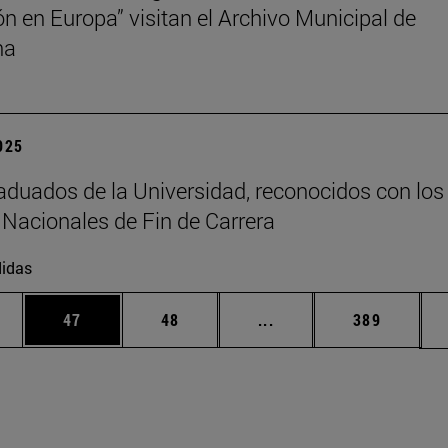
ión en Europa” visitan el Archivo Municipal de
na
2025
aduados de la Universidad, reconocidos con los
Nacionales de Fin de Carrera
idas
edias Use TAB para desplazarse.
ina
Página
Página
Páginas intermedias Us
Página
47
48
...
389