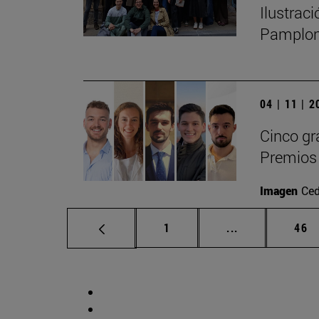
Ilustrac
Pamplo
04 | 11 | 
Cinco gr
Premios 
Imagen
Ced
Página
Páginas interm
Pág
1
...
46