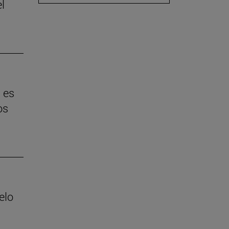
l
 es
os
elo