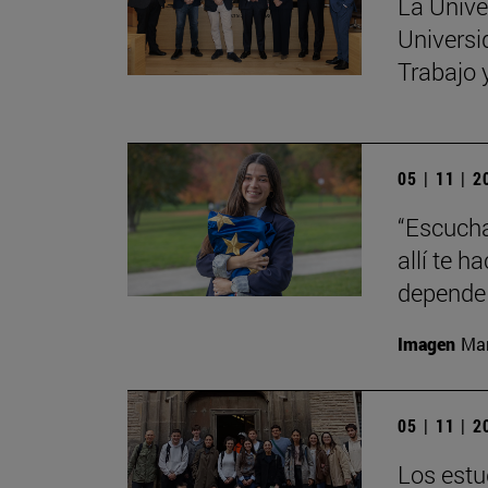
La Unive
Universi
Trabajo 
05 | 11 | 
“Escucha
allí te 
depende 
Imagen
Man
05 | 11 | 
Los estu