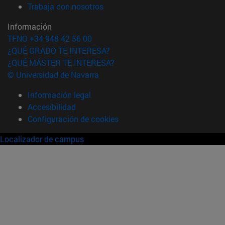
(abre en nueva ventana)
Trabaja con nosotros
Información
TFNO +34 948 42 56 00
¿QUÉ GRADO TE INTERESA?
¿QUÉ MÁSTER TE INTERESA?
© Universidad de Navarra
Información legal
Accesibilidad
Configuración de cookies
Localizador de campus