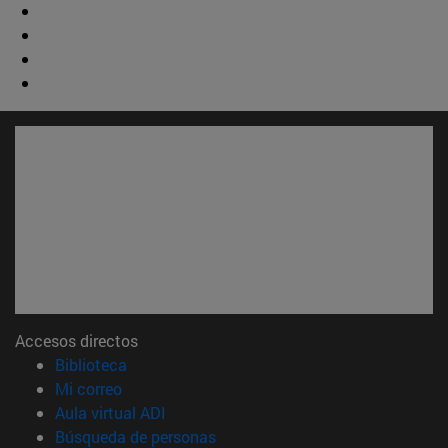
Accesos directos
(abre en nueva ventana)
Biblioteca
(abre en nueva ventana)
Mi correo
(abre en nueva ventana)
Aula virtual ADI
(abre en nueva ventana)
Búsqueda de personas