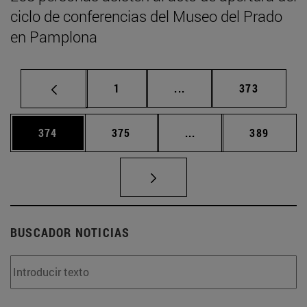
ciclo de conferencias del Museo del Prado
en Pamplona
Página
Páginas intermedias Us
Página
1
...
373
Página
Página
Páginas intermedias 
Página
374
375
...
389
BUSCADOR NOTICIAS