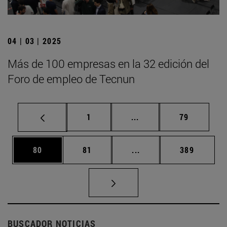
04 | 03 | 2025
Más de 100 empresas en la 32 edición del
Foro de empleo de Tecnun
Página
Páginas intermedias Us
Página
1
...
79
Página
Página
Páginas intermedias U
Página
80
81
...
389
BUSCADOR NOTICIAS