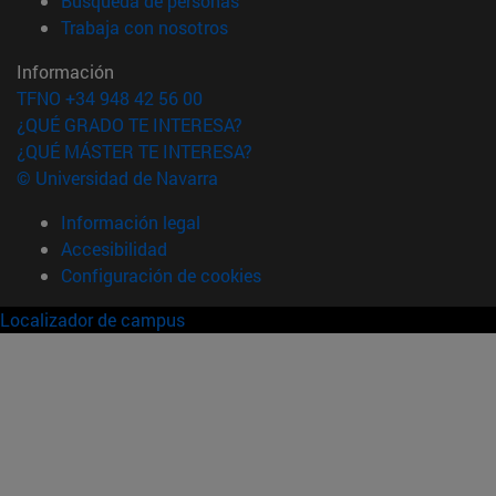
Búsqueda de personas
(abre en nueva ventana)
Trabaja con nosotros
Información
TFNO +34 948 42 56 00
¿QUÉ GRADO TE INTERESA?
¿QUÉ MÁSTER TE INTERESA?
© Universidad de Navarra
Información legal
Accesibilidad
Configuración de cookies
Localizador de campus