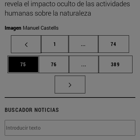
revela el impacto oculto de las actividades
humanas sobre la naturaleza
Imagen
Manuel Castells
Página
Páginas intermedias Us
Página
1
...
74
Página
Página
Páginas intermedias U
Página
75
76
...
389
BUSCADOR NOTICIAS