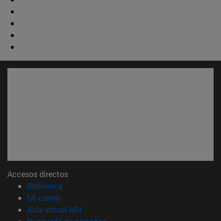
Accesos directos
(abre en nueva ventana)
Biblioteca
(abre en nueva ventana)
Mi correo
(abre en nueva ventana)
Aula virtual ADI
(abre en nueva ventana)