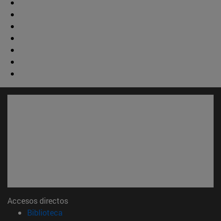
Accesos directos
(abre en nueva ventana)
Biblioteca