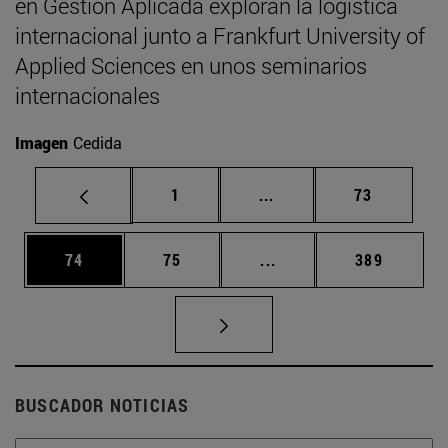
en Gestión Aplicada exploran la logística
internacional junto a Frankfurt University of
Applied Sciences en unos seminarios
internacionales
Imagen
Cedida
Página
Páginas intermedias Us
Página
1
...
73
Página
Página
Páginas intermedias U
Página
74
75
...
389
BUSCADOR NOTICIAS