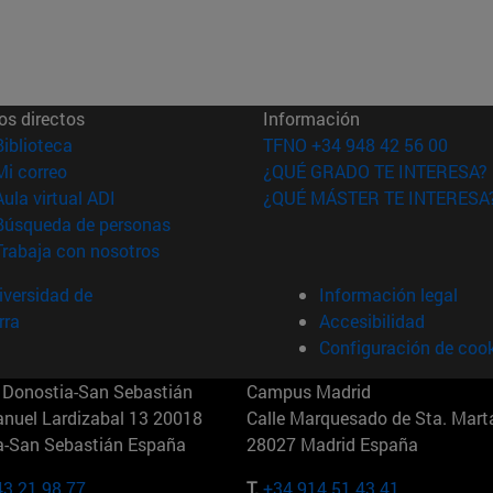
os directos
Información
(abre en nueva ventana)
Biblioteca
TFNO +34 948 42 56 00
(abre en nueva ventana)
Mi correo
¿QUÉ GRADO TE INTERESA?
(abre en nueva ventana)
Aula virtual ADI
¿QUÉ MÁSTER TE INTERESA
(abre en nueva ventana)
Búsqueda de personas
(abre en nueva ventana)
Trabaja con nosotros
versidad de
Información legal
rra
Accesibilidad
Configuración de coo
Donostia-San Sebastián
Campus Madrid
anuel Lardizabal 13 20018
Calle Marquesado de Sta. Marta
a-San Sebastián España
28027 Madrid España
43 21 98 77
T.
+34 914 51 43 41