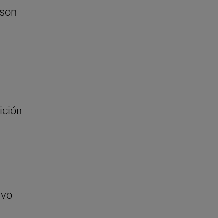
 son
ición
ivo