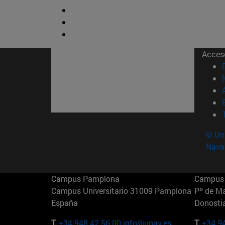
Acces
© Uni
Nava
Campus Pamplona
Campus 
Campus Universitario 31009 Pamplona
Pº de M
España
Donosti
T.
+34 948 42 56 00
info@unav.es
T.
+34 9