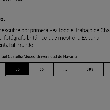
2025
escubre por primera vez todo el trabajo de Cha
 el fotógrafo británico que mostró la España
tal al mundo
uel Castells/Museo Universidad de Navarra
edias Use TAB para desplazarse.
ina
Página
Página
Páginas intermedias Us
Página
55
56
...
389