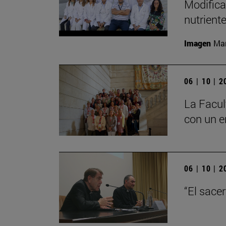
Modifica
nutrient
Imagen
Man
06 | 10 | 
La Facul
con un e
06 | 10 | 
“El sace