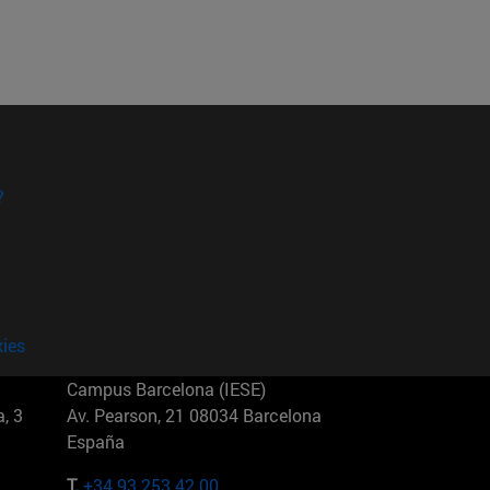
?
kies
Campus Barcelona (IESE)
, 3
Av. Pearson, 21 08034 Barcelona
España
T.
+34 93 253 42 00