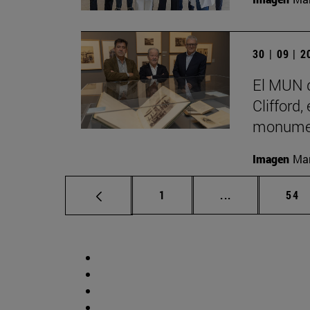
30 | 09 | 
El MUN d
Clifford,
monumen
Imagen
Man
Página
Páginas interm
Pág
1
...
54