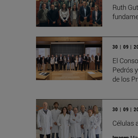
Ruth Guti
fundamen
30 | 09 | 
El Conso
Pedrós y
de los 
30 | 09 | 
Células 
Imagen
Man