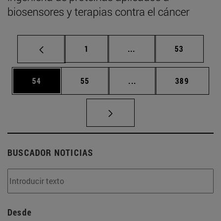
biosensores y terapias contra el cáncer
Página
Páginas intermedias Us
Página
1
...
53
Página
Página
Páginas intermedias U
Página
54
55
...
389
BUSCADOR NOTICIAS
Desde