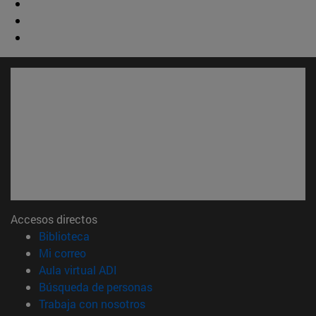
Accesos directos
(abre en nueva ventana)
Biblioteca
(abre en nueva ventana)
Mi correo
(abre en nueva ventana)
Aula virtual ADI
(abre en nueva ventana)
Búsqueda de personas
(abre en nueva ventana)
Trabaja con nosotros