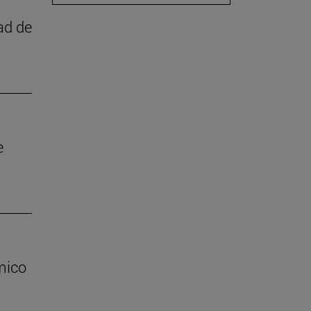
ad de
e
mico