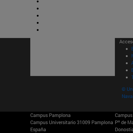
Acces
© Uni
Nava
Campus Pamplona
Campus 
Campus Universitario 31009 Pamplona
Pº de M
España
Donosti