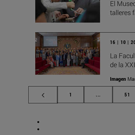
El Museo
talleres
16 | 10 | 
La Facul
de la XX
Imagen
Man
Página
Páginas interm
Pág
1
...
51