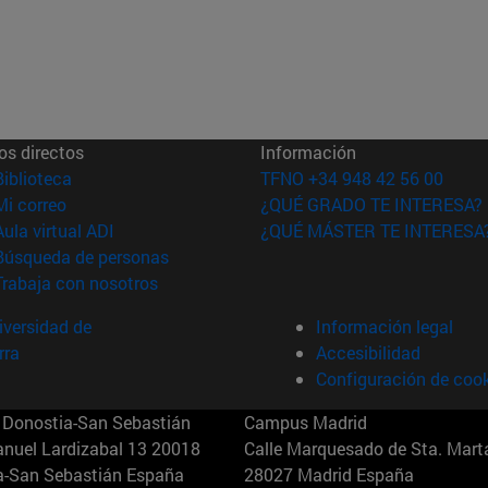
os directos
Información
(abre en nueva ventana)
Biblioteca
TFNO +34 948 42 56 00
(abre en nueva ventana)
Mi correo
¿QUÉ GRADO TE INTERESA?
(abre en nueva ventana)
Aula virtual ADI
¿QUÉ MÁSTER TE INTERESA
(abre en nueva ventana)
Búsqueda de personas
(abre en nueva ventana)
Trabaja con nosotros
versidad de
Información legal
rra
Accesibilidad
Configuración de coo
Donostia-San Sebastián
Campus Madrid
anuel Lardizabal 13 20018
Calle Marquesado de Sta. Marta
a-San Sebastián España
28027 Madrid España