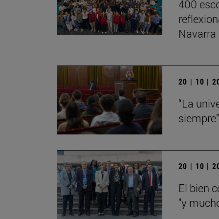
400 esco
reflexio
Navarra
20 | 10 | 
“La univ
siempre
20 | 10 | 
El bien 
"y mucho