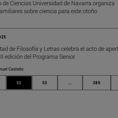
 de Ciencias Universidad de Navarra organiza
 familiares sobre ciencia para este otoño
2025
tad de Filosofía y Letras celebra el acto de aper
III edición del Programa Senior
uel Castells
edias Use TAB para desplazarse.
ina
Página
Página
Páginas intermedias Us
Página
52
53
...
389