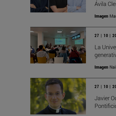
Ávila Cl
Imagen
Man
27 | 10 | 
La Univer
generati
Imagen
Nai
27 | 10 | 
Javier O
Pontific