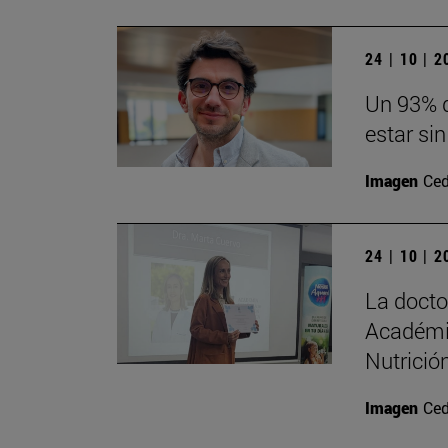
24 | 10 | 
Un 93% d
estar sin
Imagen
Ced
24 | 10 | 
La doct
Académi
Nutrición
Imagen
Ced