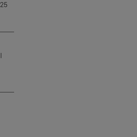
–25
l