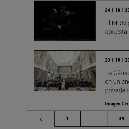
24 | 10 | 
El MUN p
apuesta 
23 | 10 | 
La Cáted
en un en
privada 
Imagen
Ced
Página
Páginas interm
Pág
1
...
49