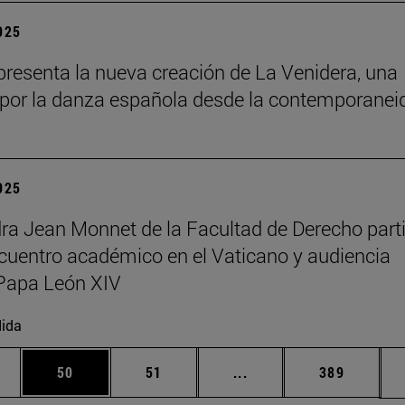
2025
resenta la nueva creación de La Venidera, una
por la danza española desde la contemporanei
2025
ra Jean Monnet de la Facultad de Derecho part
cuentro académico en el Vaticano y audiencia
Papa León XIV
ida
edias Use TAB para desplazarse.
ina
Página
Página
Páginas intermedias Us
Página
50
51
...
389