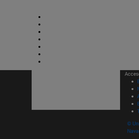
Acces
© Uni
Nava