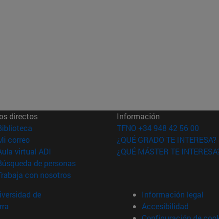
os directos
Información
(abre en nueva ventana)
Biblioteca
TFNO +34 948 42 56 00
(abre en nueva ventana)
Mi correo
¿QUÉ GRADO TE INTERESA?
(abre en nueva ventana)
Aula virtual ADI
¿QUÉ MÁSTER TE INTERESA
(abre en nueva ventana)
Búsqueda de personas
(abre en nueva ventana)
Trabaja con nosotros
versidad de
Información legal
rra
Accesibilidad
Configuración de coo