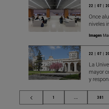
22 | 07 | 
Once alu
niveles i
Imagen
Man
22 | 07 | 
La Univer
mayor con
y respon
Página
Páginas intermed
Págin
1
...
381