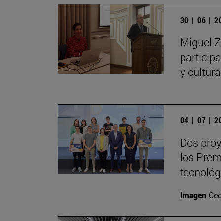
30 | 06 | 
Miguel Z
particip
y cultur
04 | 07 | 
Dos proy
los Prem
tecnológ
Imagen
Ced