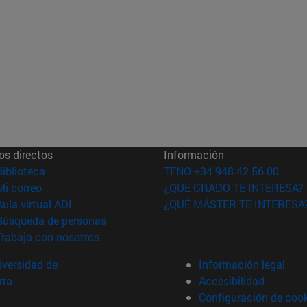
os directos
Información
(abre en nueva ventana)
Biblioteca
TFNO +34 948 42 56 00
(abre en nueva ventana)
Mi correo
¿QUÉ GRADO TE INTERESA?
(abre en nueva ventana)
Aula virtual ADI
¿QUÉ MÁSTER TE INTERESA
(abre en nueva ventana)
Búsqueda de personas
(abre en nueva ventana)
Trabaja con nosotros
versidad de
Información legal
rra
Accesibilidad
Configuración de coo