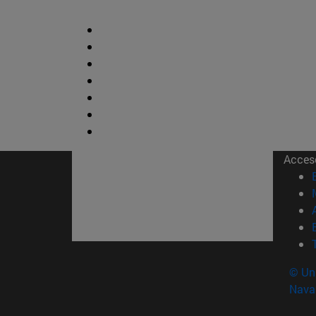
Acces
© Uni
Nava