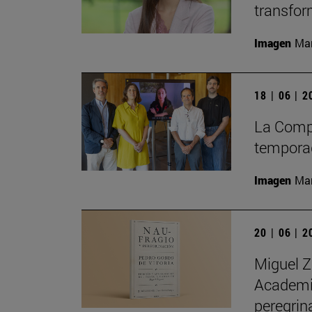
transfor
Imagen
Man
18 | 06 | 
La Compa
temporad
Imagen
Man
20 | 06 | 
Miguel Z
Academia
peregrin