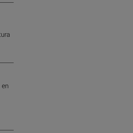
tura
 en