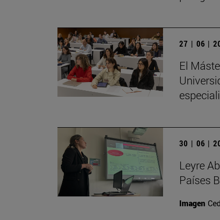
27 | 06 | 
El Máste
Universi
especial
30 | 06 | 
Leyre Ab
Países B
Imagen
Ced