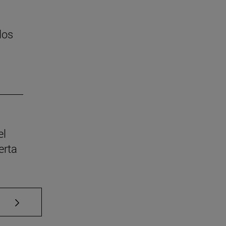
los
el
erta
Use TAB para desplazarse.