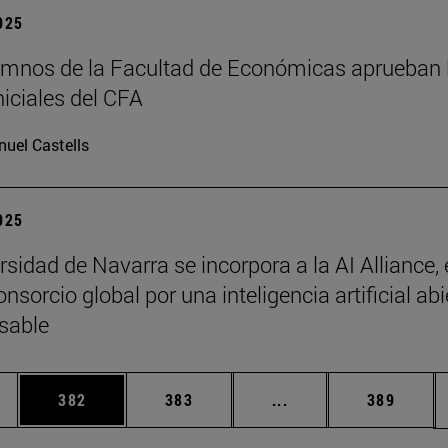
2025
mnos de la Facultad de Económicas aprueban 
niciales del CFA
uel Castells
2025
sidad de Navarra se incorpora a la AI Alliance, 
sorcio global por una inteligencia artificial abi
sable
ias Use TAB para desplazarse.
a
Página
Página
Páginas intermedias 
Página
382
383
...
389