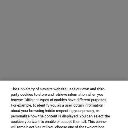
The University of Navarra website uses our own and third-
party cookies to store and retrieve information when you
browse. Different types of cookies have different purposes.
For example, to identify you as a user, obtain information
about your browsing habits respecting your privacy, or
personalize how the content is displayed. You can select the
cookies you want to enable or accept them all. This banner
will remain active until you choose one of the two options.