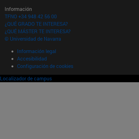
Información
TFNO +34 948 42 56 00
¿QUÉ GRADO TE INTERESA?
¿QUÉ MÁSTER TE INTERESA?
© Universidad de Navarra
Información legal
Accesibilidad
Configuración de cookies
Localizador de campus