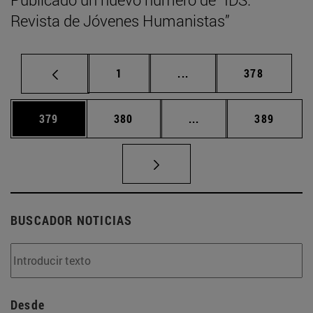
Revista de Jóvenes Humanistas”
Página
Páginas intermedias Us
Página
1
...
378
Página
Página
Páginas intermedias 
Página
379
380
...
389
BUSCADOR NOTICIAS
Desde