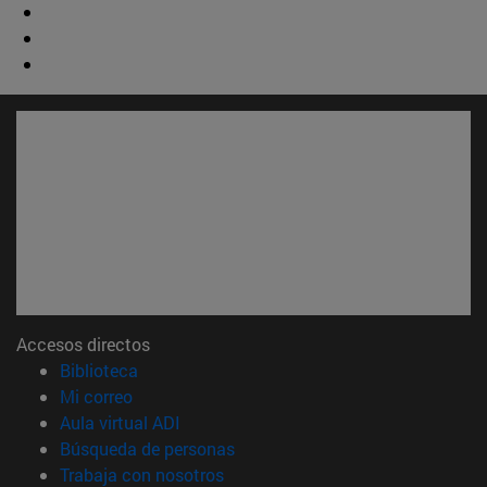
Accesos directos
(abre en nueva ventana)
Biblioteca
(abre en nueva ventana)
Mi correo
(abre en nueva ventana)
Aula virtual ADI
(abre en nueva ventana)
Búsqueda de personas
(abre en nueva ventana)
Trabaja con nosotros