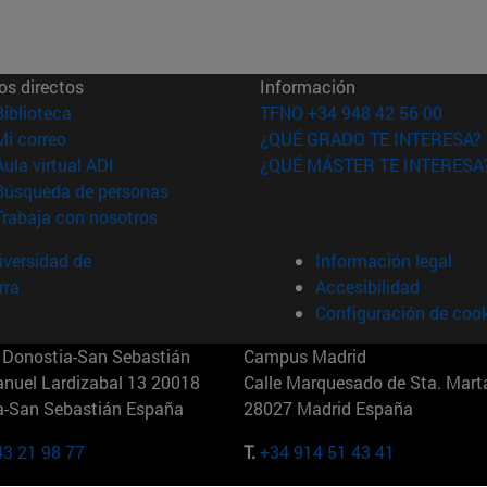
os directos
Información
(abre en nueva ventana)
Biblioteca
TFNO +34 948 42 56 00
(abre en nueva ventana)
Mi correo
¿QUÉ GRADO TE INTERESA?
(abre en nueva ventana)
Aula virtual ADI
¿QUÉ MÁSTER TE INTERESA
(abre en nueva ventana)
Búsqueda de personas
(abre en nueva ventana)
Trabaja con nosotros
versidad de
Información legal
rra
Accesibilidad
Configuración de coo
Donostia-San Sebastián
Campus Madrid
anuel Lardizabal 13 20018
Calle Marquesado de Sta. Marta
a-San Sebastián España
28027 Madrid España
43 21 98 77
T.
+34 914 51 43 41