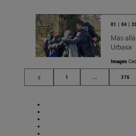
01 | 04 | 
Más allá
Urbasa
Imagen
Ced
Página
Páginas intermed
Págin
1
...
376