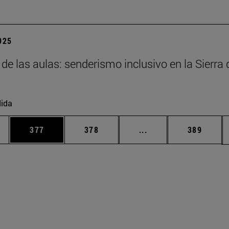
2025
 de las aulas: senderismo inclusivo en la Sierra 
ida
ias Use TAB para desplazarse.
a
Página
Página
Páginas intermedias 
Página
377
378
...
389