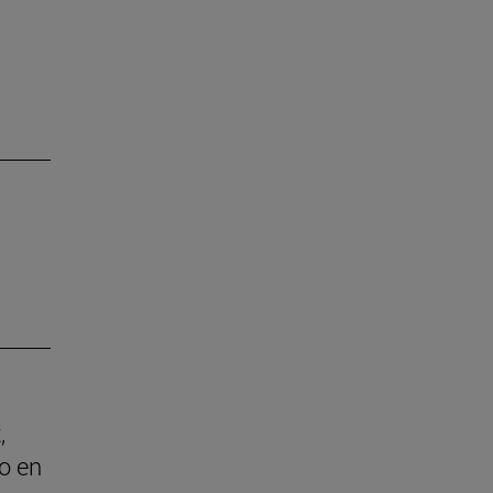
,
o en