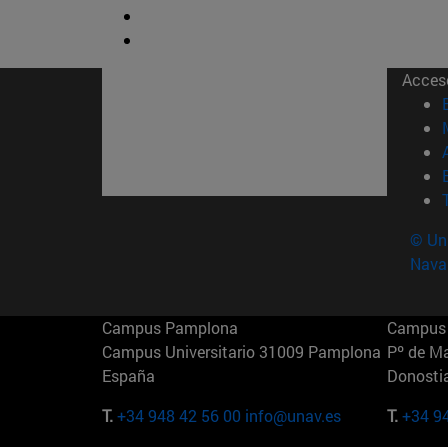
Acces
© Uni
Nava
Campus Pamplona
Campus 
Campus Universitario 31009 Pamplona
Pº de M
España
Donosti
T.
+34 948 42 56 00
info@unav.es
T.
+34 9