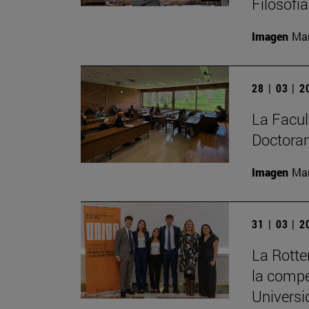
Filosofí
Imagen
Man
28 | 03 | 
La Facult
Doctoran
Imagen
Man
31 | 03 | 
La Rott
la compe
Universi