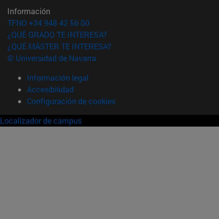
Información
TFNO +34 948 42 56 00
¿QUÉ GRADO TE INTERESA?
¿QUÉ MÁSTER TE INTERESA?
© Universidad de Navarra
Información legal
Accesibilidad
Configuración de cookies
Localizador de campus