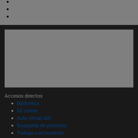
Accesos directos
(abre en nueva ventana)
Biblioteca
(abre en nueva ventana)
Mi correo
(abre en nueva ventana)
Aula virtual ADI
(abre en nueva ventana)
Búsqueda de personas
(abre en nueva ventana)
Trabaja con nosotros