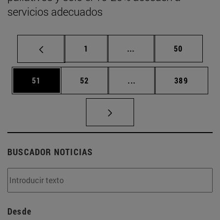
servicios adecuados
Página
Páginas intermedias Us
Página
1
...
50
Página
Página
Páginas intermedias U
Página
51
52
...
389
BUSCADOR NOTICIAS
Desde