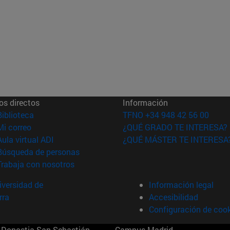
os directos
Información
(abre en nueva ventana)
Biblioteca
TFNO +34 948 42 56 00
(abre en nueva ventana)
Mi correo
¿QUÉ GRADO TE INTERESA?
(abre en nueva ventana)
Aula virtual ADI
¿QUÉ MÁSTER TE INTERESA
(abre en nueva ventana)
Búsqueda de personas
(abre en nueva ventana)
Trabaja con nosotros
versidad de
Información legal
rra
Accesibilidad
Configuración de coo
Donostia-San Sebastián
Campus Madrid