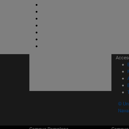
Acces
© Uni
Nava
Campus Pamplona
Campus 