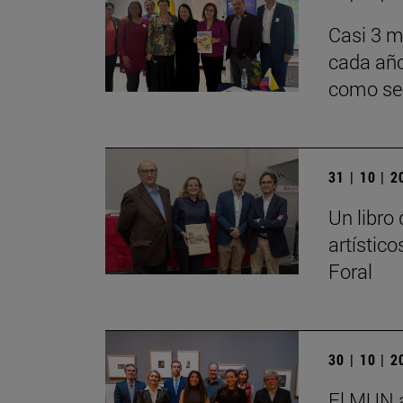
Casi 3 m
cada año
como ser
31 | 10 | 
Un libro
artístic
Foral
30 | 10 | 
El MUN a