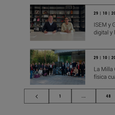
29 | 10 | 
ISEM y G
digital 
29 | 10 | 
La Milla
física cu
Página
Páginas interm
Pág
1
...
48