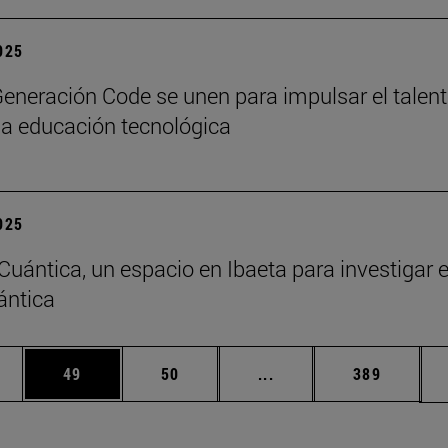
2025
eneración Code se unen para impulsar el talen
y la educación tecnológica
2025
 Cuántica, un espacio en Ibaeta para investigar 
ántica
edias Use TAB para desplazarse.
ina
Página
Página
Páginas intermedias Us
Página
49
50
...
389