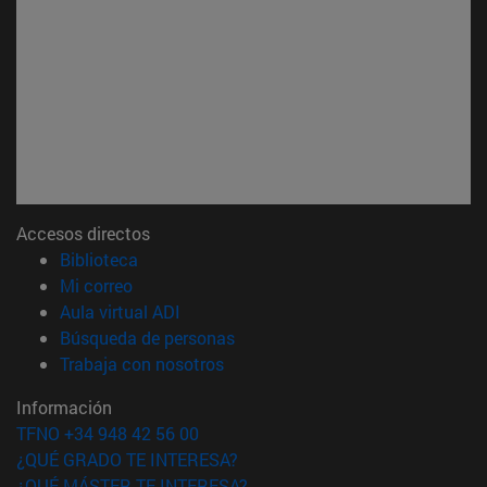
Accesos directos
(abre en nueva ventana)
Biblioteca
(abre en nueva ventana)
Mi correo
(abre en nueva ventana)
Aula virtual ADI
(abre en nueva ventana)
Búsqueda de personas
(abre en nueva ventana)
Trabaja con nosotros
Información
TFNO +34 948 42 56 00
¿QUÉ GRADO TE INTERESA?
¿QUÉ MÁSTER TE INTERESA?