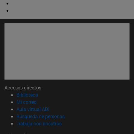
Accesos directos
(abre en nueva ventana)
Biblioteca
(abre en nueva ventana)
Mi correo
(abre en nueva ventana)
Aula virtual ADI
(abre en nueva ventana)
Búsqueda de personas
(abre en nueva ventana)
Trabaja con nosotros