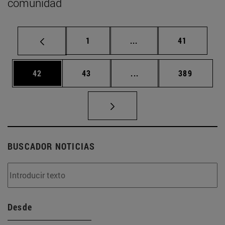
comunidad
Página
Páginas intermedias Us
Página
1
...
41
Página
Página
Páginas intermedias U
Página
42
43
...
389
BUSCADOR NOTICIAS
Desde