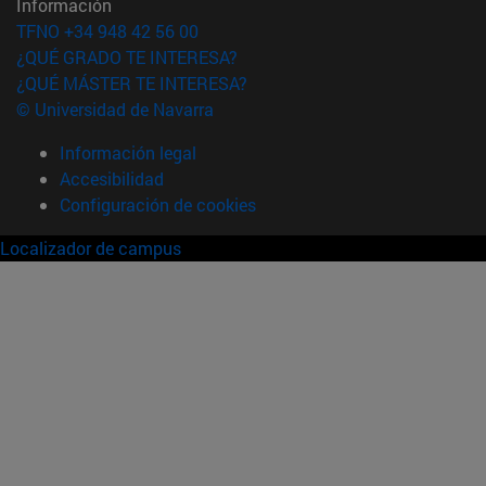
Información
TFNO +34 948 42 56 00
¿QUÉ GRADO TE INTERESA?
¿QUÉ MÁSTER TE INTERESA?
© Universidad de Navarra
Información legal
Accesibilidad
Configuración de cookies
Localizador de campus