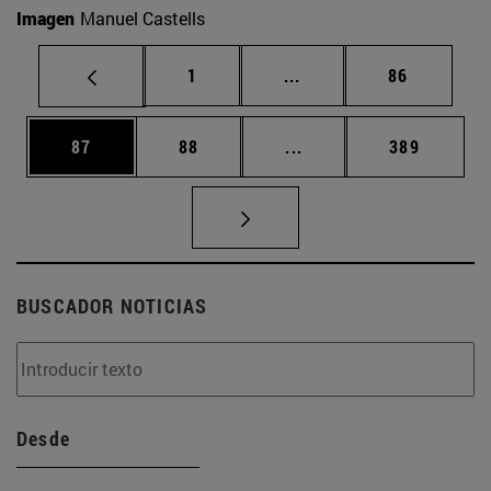
Imagen
Manuel Castells
Página
Páginas intermedias Us
Página
1
...
86
Página
Página
Páginas intermedias U
Página
87
88
...
389
BUSCADOR NOTICIAS
Desde