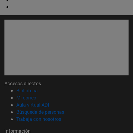
Accesos directos
(abre en nueva ventana)
Biblioteca
(abre en nueva ventana)
Mi correo
(abre en nueva ventana)
Aula virtual ADI
(abre en nueva ventana)
Búsqueda de personas
(abre en nueva ventana)
Trabaja con nosotros
Información