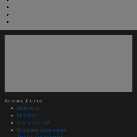
Accesos directos
(abre en nueva ventana)
Biblioteca
(abre en nueva ventana)
Mi correo
(abre en nueva ventana)
Aula virtual ADI
(abre en nueva ventana)
Búsqueda de personas
(abre en nueva ventana)