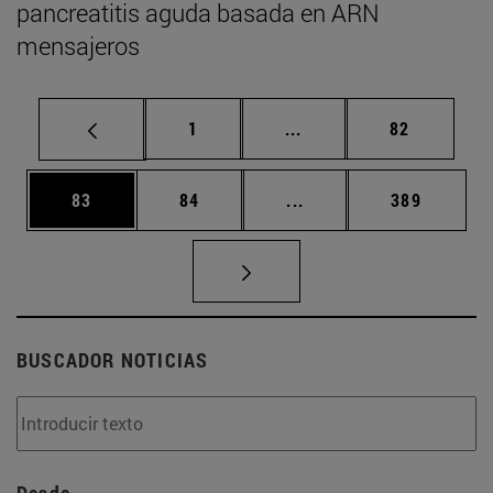
pancreatitis aguda basada en ARN
mensajeros
Página
Páginas intermedias Us
Página
1
...
82
Página
Página
Páginas intermedias U
Página
83
84
...
389
BUSCADOR NOTICIAS
Desde