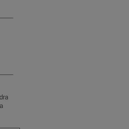
dra
ia