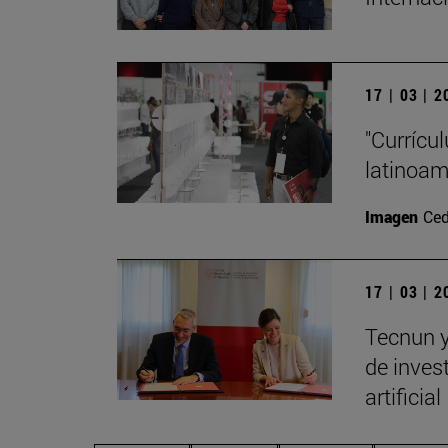
17 | 03 | 
"Currícu
latinoa
Imagen
Ced
17 | 03 | 
Tecnun y
de invest
artificial