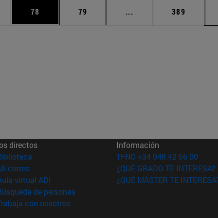
edias Use TAB para desplazarse.
ina
Página
Página
Páginas intermedias Us
Página
78
79
...
389
os directos
Información
(abre en nueva ventana)
Biblioteca
TFNO +34 948 42 56 00
(abre en nueva ventana)
Mi correo
¿QUÉ GRADO TE INTERESA?
(abre en nueva ventana)
Aula virtual ADI
¿QUÉ MÁSTER TE INTERESA
(abre en nueva ventana)
Búsqueda de personas
(abre en nueva ventana)
Trabaja con nosotros