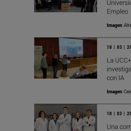
Universi
Empleo
Imagen
Ált
18 | 03 | 
La UCC+I
investig
con IA
Imagen
Ced
18 | 03 | 
Una comb