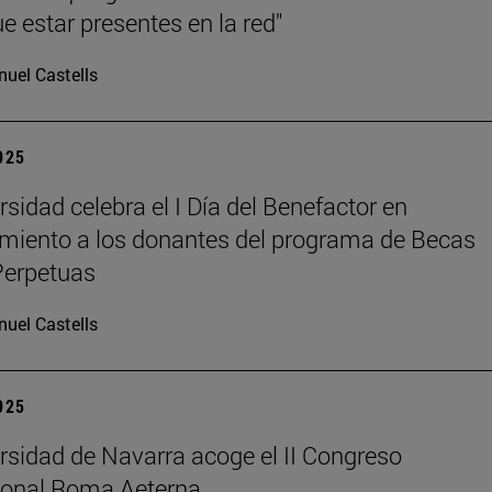
e estar presentes en la red"
uel Castells
2025
rsidad celebra el I Día del Benefactor en
miento a los donantes del programa de Becas
Perpetuas
uel Castells
2025
rsidad de Navarra acoge el II Congreso
ional Roma Aeterna