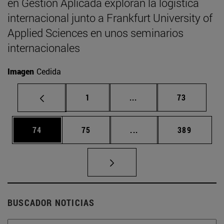
en Gestión Aplicada exploran la logística
internacional junto a Frankfurt University of
Applied Sciences en unos seminarios
internacionales
Imagen
Cedida
Página
Páginas intermedias Us
Página
1
...
73
Página
Página
Páginas intermedias U
Página
74
75
...
389
BUSCADOR NOTICIAS