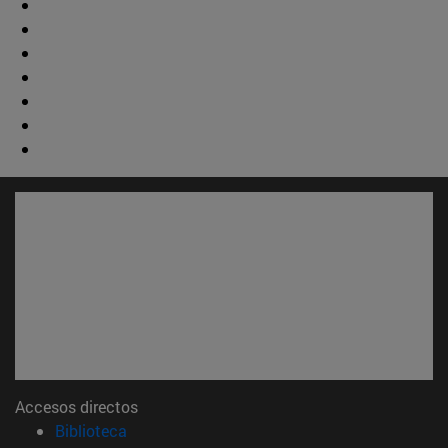
Accesos directos
(abre en nueva ventana)
Biblioteca