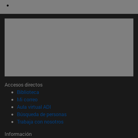
Accesos directos
(abre en nueva ventana)
Biblioteca
(abre en nueva ventana)
Mi correo
(abre en nueva ventana)
Aula virtual ADI
(abre en nueva ventana)
Búsqueda de personas
(abre en nueva ventana)
Trabaja con nosotros
Información