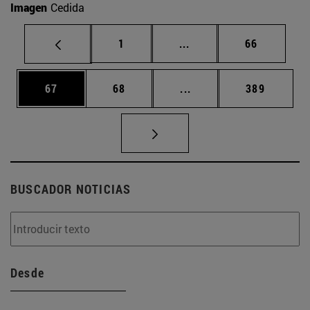
Imagen
Cedida
Página
Páginas intermedias Us
Página
1
...
66
Página
Página
Páginas intermedias U
Página
67
68
...
389
BUSCADOR NOTICIAS
Desde