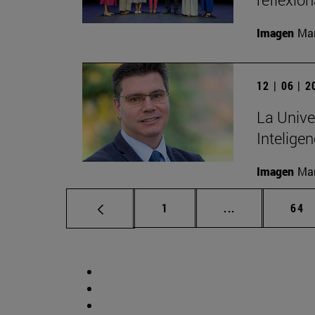
Imagen
Man
12 | 06 | 
La Unive
Inteligen
Imagen
Man
Página
Páginas interm
Pág
1
...
64