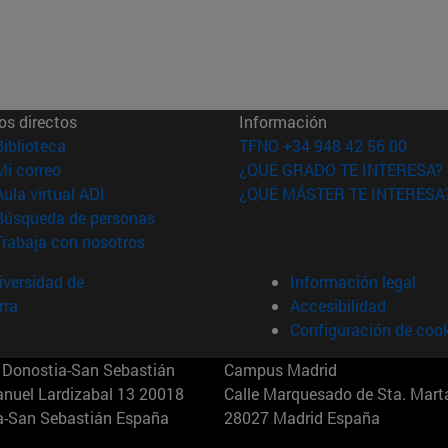
os directos
Información
(abre en nueva ventana)
Biblioteca
TFNO +34 948 42 56 00
(abre en nueva ventana)
Mi correo
¿QUÉ GRADO TE INTERESA?
(abre en nueva ventana)
Aula virtual ADI
¿QUÉ MÁSTER TE INTERESA
(abre en nueva ventana)
Búsqueda de personas
(abre en nueva ventana)
Trabaja con nosotros
versidad de
Información legal
rra
Accesibilidad
Configuración de coo
Donostia-San Sebastián
Campus Madrid
anuel Lardizabal 13 20018
Calle Marquesado de Sta. Marta
a-San Sebastián España
28027 Madrid España