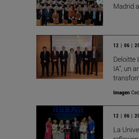
Madrid a
12 | 06 | 
Deloitte
IA", un 
transfor
Imagen
Ced
12 | 06 | 
La Unive
reflexio