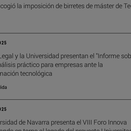
cogió la imposición de birretes de máster de T
2025
 Legal y la Universidad presentan el "Informe so
análisis práctico para empresas ante la
mación tecnológica
ida
2025
rsidad de Navarra presenta el VIII Foro Innova
nando en torno al legado del proyecto Universita