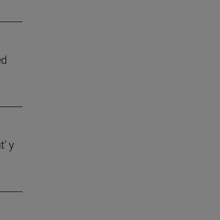
ed
t’ y