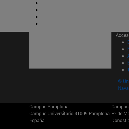
Acces
© Uni
Nava
Campus Pamplona
Campus 
Campus Universitario 31009 Pamplona
Pº de M
España
Donosti