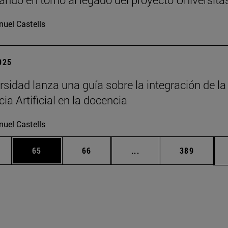
uel Castells
2025
rsidad lanza una guía sobre la integración de la
cia Artificial en la docencia
uel Castells
edias Use TAB para desplazarse.
ina
Página
Página
Páginas intermedias Us
Página
65
66
...
389