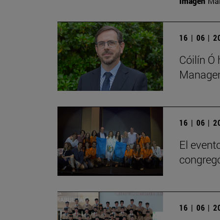
Imagen
Man
16 | 06 | 
Cóilín Ó
Managem
16 | 06 | 
El evento
congregó
16 | 06 | 