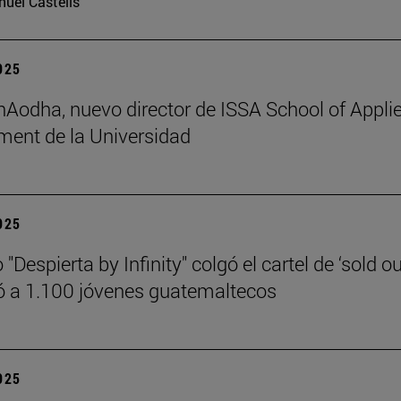
uel Castells
2025
 hAodha, nuevo director de ISSA School of Appli
ent de la Universidad
2025
 "Despierta by Infinity" colgó el cartel de ‘sold ou
 a 1.100 jóvenes guatemaltecos
2025