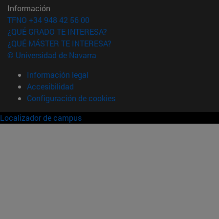
Información
TFNO +34 948 42 56 00
¿QUÉ GRADO TE INTERESA?
¿QUÉ MÁSTER TE INTERESA?
© Universidad de Navarra
Información legal
Accesibilidad
Configuración de cookies
Localizador de campus