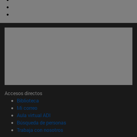
Accesos directos
(abre en nueva ventana)
Biblioteca
(abre en nueva ventana)
Mi correo
(abre en nueva ventana)
Aula virtual ADI
(abre en nueva ventana)
Búsqueda de personas
(abre en nueva ventana)
Trabaja con nosotros