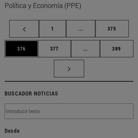
Política y Economía (PPE)
Página
Páginas intermedias Us
Página
1
...
375
Página
Página
Páginas intermedias 
Página
376
377
...
389
BUSCADOR NOTICIAS
Desde