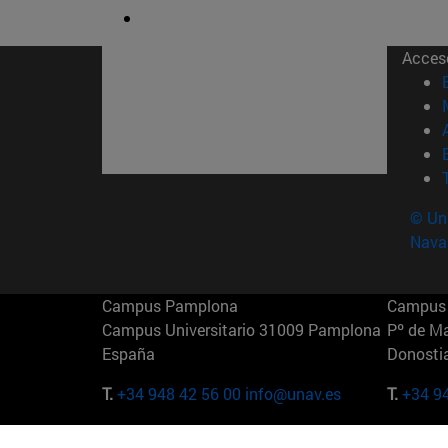
Acces
© Uni
Nava
Campus Pamplona
Campus 
Campus Universitario 31009 Pamplona
Pº de M
España
Donosti
T.
+34 948 42 56 00
info@unav.es
T.
+34 9
Campus Madrid (IESE)
Campus 