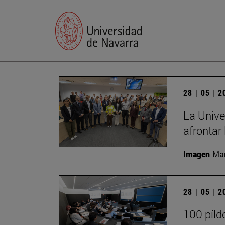
28 | 05 | 
La Unive
afrontar 
Imagen
Man
28 | 05 | 
100 píld