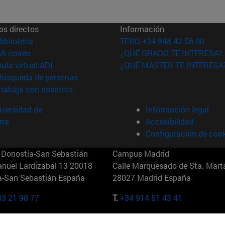
os directos
Información
(abre en nueva ventana)
Biblioteca
TFNO +34 948 42 56 00
(abre en nueva ventana)
Mi correo
¿QUÉ GRADO TE INTERESA?
(abre en nueva ventana)
Aula virtual ADI
¿QUÉ MÁSTER TE INTERESA
(abre en nueva ventana)
Búsqueda de personas
(abre en nueva ventana)
Trabaja con nosotros
versidad de
Información legal
rra
Accesibilidad
Configuración de coo
Donostia-San Sebastián
Campus Madrid
anuel Lardizabal 13 20018
Calle Marquesado de Sta. Marta
a-San Sebastián España
28027 Madrid España
43 21 98 77
T.
+34 914 51 43 41
Nueva York (IESE)
Campus Munich (IESE)