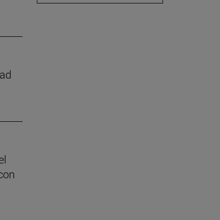
dad
el
con