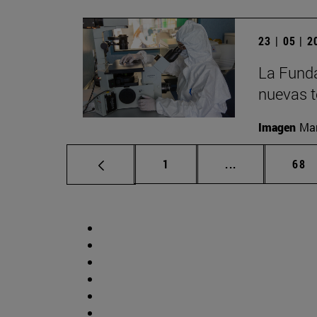
23 | 05 | 
La Funda
nuevas t
Imagen
Man
Página
Páginas interm
Pág
1
...
68