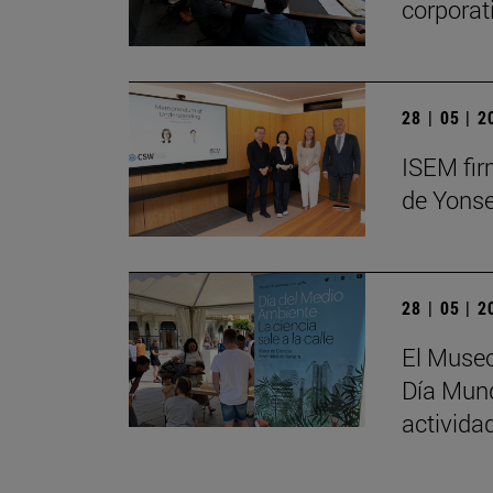
corporat
28 | 05 | 
ISEM fir
de Yonse
28 | 05 | 
El Museo
Día Mund
activida