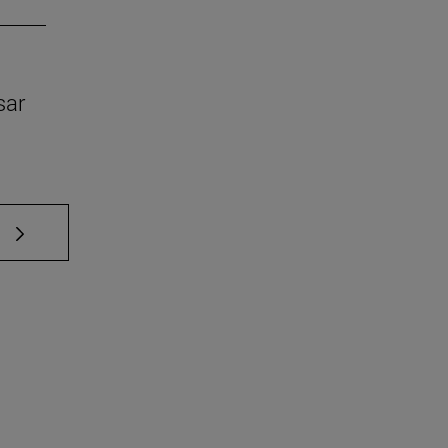
sar
e TAB para desplazarse.