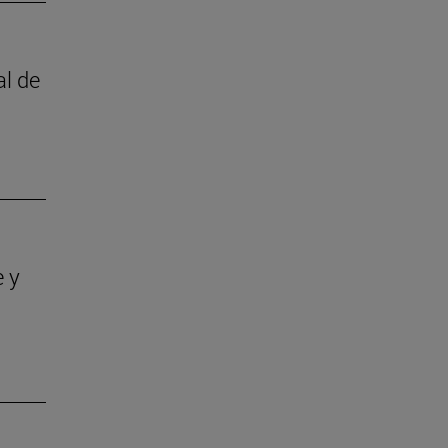
al de
e y