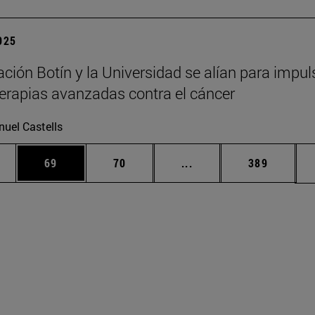
2025
ción Botín y la Universidad se alían para impul
erapias avanzadas contra el cáncer
uel Castells
edias Use TAB para desplazarse.
ina
Página
Página
Páginas intermedias Us
Página
69
70
...
389