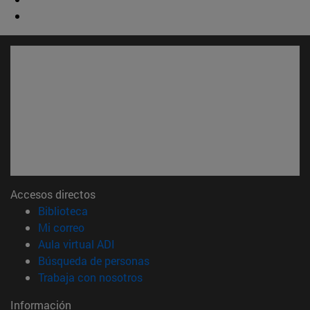
Accesos directos
(abre en nueva ventana)
Biblioteca
(abre en nueva ventana)
Mi correo
(abre en nueva ventana)
Aula virtual ADI
(abre en nueva ventana)
Búsqueda de personas
(abre en nueva ventana)
Trabaja con nosotros
Información