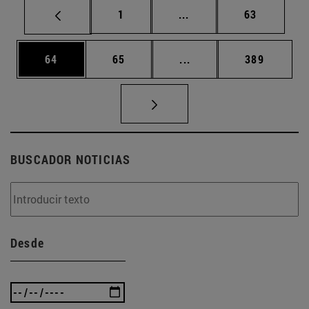
Página
Páginas intermedias Us
Página
1
...
63
Página
Página
Páginas intermedias U
Página
64
65
...
389
BUSCADOR NOTICIAS
Desde