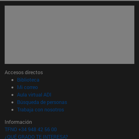
Accesos directos
(abre en nueva ventana)
Biblioteca
(abre en nueva ventana)
Mi correo
(abre en nueva ventana)
Aula virtual ADI
(abre en nueva ventana)
Búsqueda de personas
(abre en nueva ventana)
Trabaja con nosotros
Información
TFNO +34 948 42 56 00
¿QUÉ GRADO TE INTERESA?