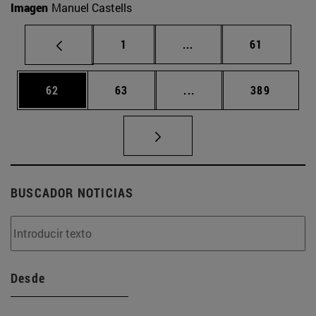
Imagen
Manuel Castells
Página
Páginas intermedias Us
Página
1
...
61
Página
Página
Páginas intermedias U
Página
62
63
...
389
BUSCADOR NOTICIAS
Desde