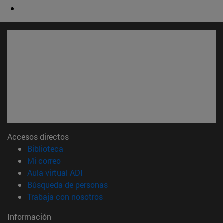
Accesos directos
(abre en nueva ventana)
Biblioteca
(abre en nueva ventana)
Mi correo
(abre en nueva ventana)
Aula virtual ADI
(abre en nueva ventana)
Búsqueda de personas
(abre en nueva ventana)
Trabaja con nosotros
Información