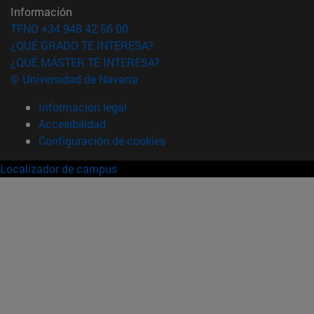
Información
TFNO +34 948 42 56 00
¿QUÉ GRADO TE INTERESA?
¿QUÉ MÁSTER TE INTERESA?
© Universidad de Navarra
Información legal
Accesibilidad
Configuración de cookies
Localizador de campus