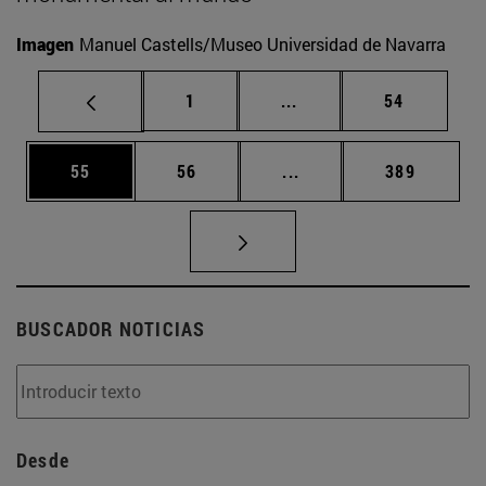
Imagen
Manuel Castells/Museo Universidad de Navarra
Página
Páginas intermedias Us
Página
1
...
54
Página
Página
Páginas intermedias U
Página
55
56
...
389
BUSCADOR NOTICIAS
Desde