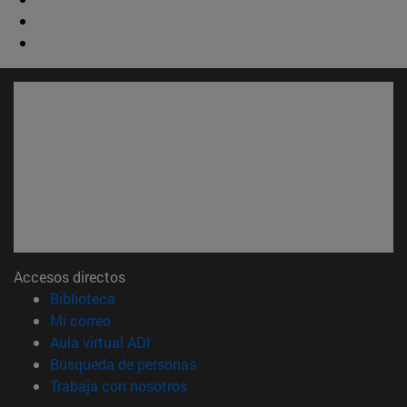
Accesos directos
(abre en nueva ventana)
Biblioteca
(abre en nueva ventana)
Mi correo
(abre en nueva ventana)
Aula virtual ADI
(abre en nueva ventana)
Búsqueda de personas
(abre en nueva ventana)
Trabaja con nosotros